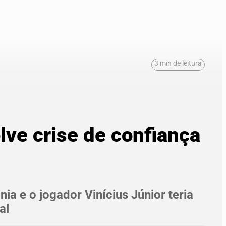
3 min de leitura
olve crise de confiança
ia e o jogador Vinícius Júnior teria
al