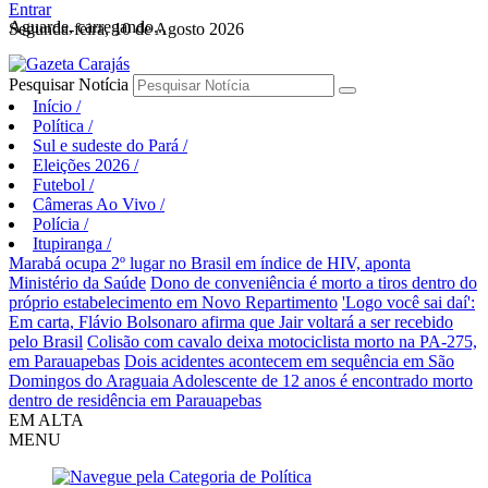
Entrar
Aguarde, carregando...
Segunda-feira, 10 de Agosto 2026
Pesquisar Notícia
Início
/
Política
/
Sul e sudeste do Pará
/
Eleições 2026
/
Futebol
/
Câmeras Ao Vivo
/
Polícia
/
Itupiranga
/
Marabá ocupa 2º lugar no Brasil em índice de HIV, aponta
Ministério da Saúde
Dono de conveniência é morto a tiros dentro do
próprio estabelecimento em Novo Repartimento
'Logo você sai daí':
Em carta, Flávio Bolsonaro afirma que Jair voltará a ser recebido
pelo Brasil
Colisão com cavalo deixa motociclista morto na PA-275,
em Parauapebas
Dois acidentes acontecem em sequência em São
Domingos do Araguaia
Adolescente de 12 anos é encontrado morto
dentro de residência em Parauapebas
EM ALTA
MENU