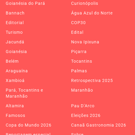
Goianésia do Pará
Curionópolis
Bannach
Água Azul do Norte
Editorial
COP30
Turismo
Edital
Jacundá
Nova Ipixuna
Goianésia
Piçarra
Belém
Tocantins
Araguaína
Palmas
Xambioá
Retrospectiva 2025
Pará, Tocantins e
Maranhão
Maranhão
Altamira
Pau D’Arco
Famosos
Eleições 2026
Copa do Mundo 2026
Canaã Gastronomia 2026
Reportagem especial
Sobre