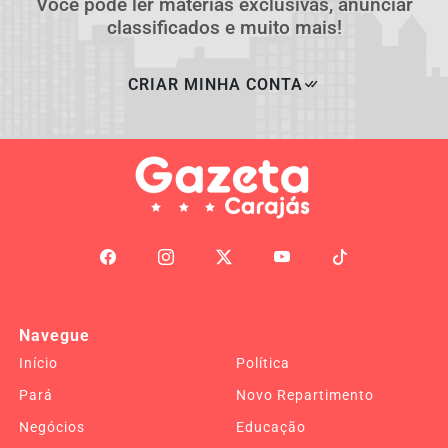
Você pode ler matérias exclusivas, anunciar
classificados e muito mais!
CRIAR MINHA CONTA
Navegue
Início
Política
Pará
Novo Repartimento
Negócios
Educação