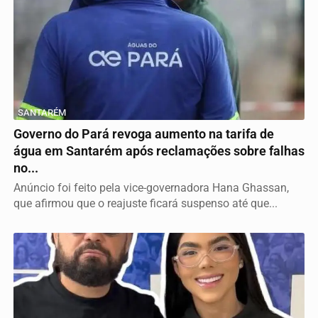
SANTARÉM
Governo do Pará revoga aumento na tarifa de
água em Santarém após reclamações sobre falhas
no...
Anúncio foi feito pela vice-governadora Hana Ghassan,
que afirmou que o reajuste ficará suspenso até que...