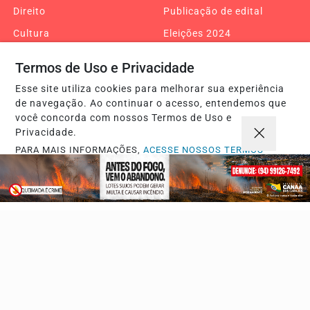
Direito
Publicação de edital
Cultura
Eleições 2024
Charge da Semana
Xinguara
Termos de Uso e Privacidade
Redenção
Tucuruí
Esse site utiliza cookies para melhorar sua experiência
Pacajá
Eldorado do Carajás
de navegação. Ao continuar o acesso, entendemos que
você concorda com nossos Termos de Uso e
Amazônia
Entretenimento
Privacidade.
Breu Branco
Cumaru do Norte
PARA MAIS INFORMAÇÕES,
ACESSE NOSSOS TERMOS
CLICANDO AQUI
Goianésia do Pará
Curionópolis
PROSSEGUIR
Bannach
Água Azul do Norte
Editorial
COP30
Turismo
Edital
Jacundá
Nova Ipixuna
Goianésia
Piçarra
Belém
Tocantins