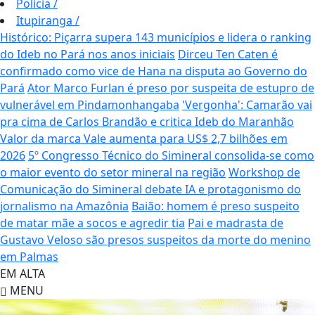
Polícia
/
Itupiranga
/
Histórico: Piçarra supera 143 municípios e lidera o ranking
do Ideb no Pará nos anos iniciais
Dirceu Ten Caten é
confirmado como vice de Hana na disputa ao Governo do
Pará
Ator Marco Furlan é preso por suspeita de estupro de
vulnerável em Pindamonhangaba
'Vergonha': Camarão vai
pra cima de Carlos Brandão e critica Ideb do Maranhão
Valor da marca Vale aumenta para US$ 2,7 bilhões em
2026
5º Congresso Técnico do Simineral consolida-se como
o maior evento do setor mineral na região
Workshop de
Comunicação do Simineral debate IA e protagonismo do
jornalismo na Amazônia
Baião: homem é preso suspeito
de matar mãe a socos e agredir tia
Pai e madrasta de
Gustavo Veloso são presos suspeitos da morte do menino
em Palmas
EM ALTA
MENU