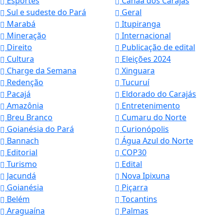
Esportes
Canaã dos Carajás
Sul e sudeste do Pará
Geral
Marabá
Itupiranga
Mineração
Internacional
Direito
Publicação de edital
Cultura
Eleições 2024
Charge da Semana
Xinguara
Redenção
Tucuruí
Pacajá
Eldorado do Carajás
Amazônia
Entretenimento
Breu Branco
Cumaru do Norte
Goianésia do Pará
Curionópolis
Bannach
Água Azul do Norte
Editorial
COP30
Turismo
Edital
Jacundá
Nova Ipixuna
Goianésia
Piçarra
Belém
Tocantins
Araguaína
Palmas