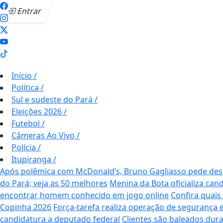
Entrar
Início
/
Política
/
Sul e sudeste do Pará
/
Eleições 2026
/
Futebol
/
Câmeras Ao Vivo
/
Polícia
/
Itupiranga
/
Após polêmica com McDonald’s, Bruno Gagliasso pede desc
do Pará; veja as 50 melhores
Menina da Bota oficializa can
encontrar homem conhecido em jogo online
Confira quais
Copinha 2026
Força-tarefa realiza operação de segurança 
candidatura a deputado federal
Clientes são baleados dur