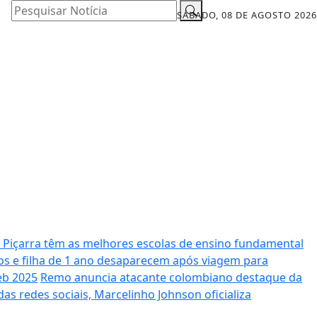
Pesquisar Notícia
SÁBADO, 08 DE AGOSTO 2026
 Piçarra têm as melhores escolas de ensino fundamental
s e filha de 1 ano desaparecem após viagem para
eb 2025
Remo anuncia atacante colombiano destaque da
s redes sociais, Marcelinho Johnson oficializa