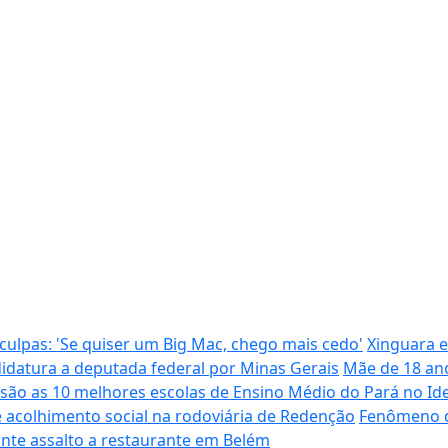
ulpas: 'Se quiser um Big Mac, chego mais cedo'
Xinguara e
didatura a deputada federal por Minas Gerais
Mãe de 18 ano
 são as 10 melhores escolas de Ensino Médio do Pará no Id
e acolhimento social na rodoviária de Redenção
Fenômeno da
ante assalto a restaurante em Belém