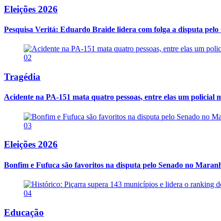
Eleições 2026
Pesquisa Veritá: Eduardo Braide lidera com folga a disputa pe
02
Tragédia
Acidente na PA-151 mata quatro pessoas, entre elas um policial m
03
Eleições 2026
Bonfim e Fufuca são favoritos na disputa pelo Senado no Maran
04
Educação