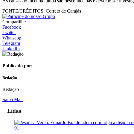
As causas do incêndio ainda são desconhecidas e deverão ser investig
FONTE/CRÉDITOS:
Correio de Carajás
Compartilhe
Facebook
Twitter
Whatsapp
Telegram
LinkedIn
Publicado por:
Redação
Redação
Saiba Mais
+ Lidas
01