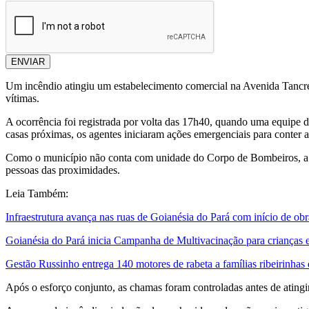
ENVIAR
Um incêndio atingiu um estabelecimento comercial na Avenida Tancred
vítimas.
A ocorrência foi registrada por volta das 17h40, quando uma equipe d
casas próximas, os agentes iniciaram ações emergenciais para conter a
Como o município não conta com unidade do Corpo de Bombeiros, a co
pessoas das proximidades.
Leia Também:
Infraestrutura avança nas ruas de Goianésia do Pará com início de ob
Goianésia do Pará inicia Campanha de Multivacinação para crianças e
Gestão Russinho entrega 140 motores de rabeta a famílias ribeirinhas
Após o esforço conjunto, as chamas foram controladas antes de atingir