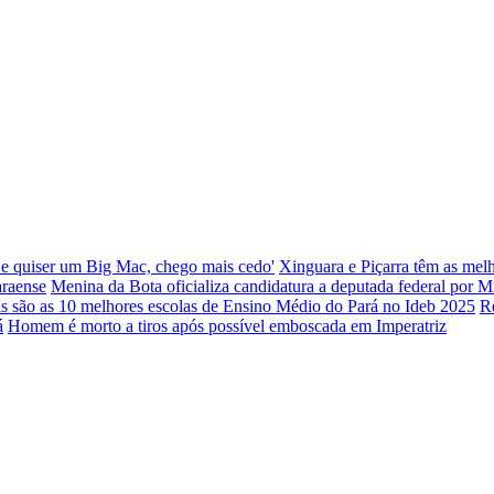
e quiser um Big Mac, chego mais cedo'
Xinguara e Piçarra têm as melh
araense
Menina da Bota oficializa candidatura a deputada federal por M
is são as 10 melhores escolas de Ensino Médio do Pará no Ideb 2025
R
á
Homem é morto a tiros após possível emboscada em Imperatriz