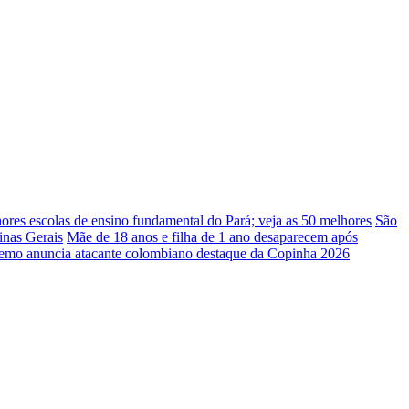
ores escolas de ensino fundamental do Pará; veja as 50 melhores
São
inas Gerais
Mãe de 18 anos e filha de 1 ano desaparecem após
emo anuncia atacante colombiano destaque da Copinha 2026