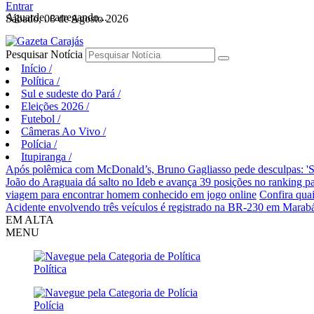
Entrar
Aguarde, carregando...
Sábado, 08 de Agosto 2026
Pesquisar Notícia
Início
/
Política
/
Sul e sudeste do Pará
/
Eleições 2026
/
Futebol
/
Câmeras Ao Vivo
/
Polícia
/
Itupiranga
/
Após polêmica com McDonald’s, Bruno Gagliasso pede desculpas: 'S
João do Araguaia dá salto no Ideb e avança 39 posições no ranking p
viagem para encontrar homem conhecido em jogo online
Confira qua
Acidente envolvendo três veículos é registrado na BR-230 em Marab
EM ALTA
MENU
Política
Polícia