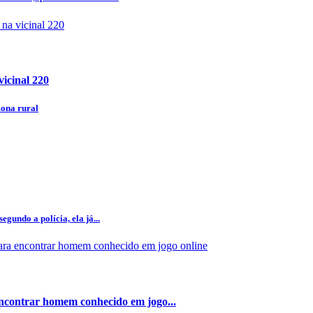
icinal 220
zona rural
gundo a polícia, ela já...
encontrar homem conhecido em jogo...