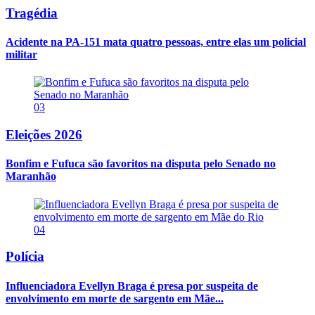
Tragédia
Acidente na PA-151 mata quatro pessoas, entre elas um policial
militar
03
Eleições 2026
Bonfim e Fufuca são favoritos na disputa pelo Senado no
Maranhão
04
Polícia
Influenciadora Evellyn Braga é presa por suspeita de
envolvimento em morte de sargento em Mãe...