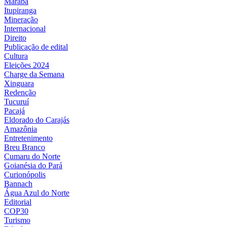
Marabá
Itupiranga
Mineração
Internacional
Direito
Publicação de edital
Cultura
Eleições 2024
Charge da Semana
Xinguara
Redenção
Tucuruí
Pacajá
Eldorado do Carajás
Amazônia
Entretenimento
Breu Branco
Cumaru do Norte
Goianésia do Pará
Curionópolis
Bannach
Água Azul do Norte
Editorial
COP30
Turismo