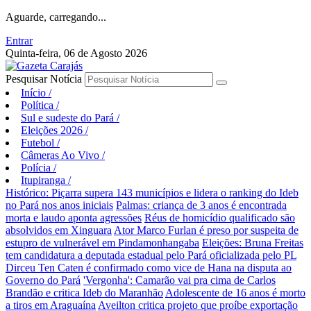
Aguarde, carregando...
Entrar
Quinta-feira, 06 de Agosto 2026
Pesquisar Notícia
Início
/
Política
/
Sul e sudeste do Pará
/
Eleições 2026
/
Futebol
/
Câmeras Ao Vivo
/
Polícia
/
Itupiranga
/
Histórico: Piçarra supera 143 municípios e lidera o ranking do Ideb
no Pará nos anos iniciais
Palmas: criança de 3 anos é encontrada
morta e laudo aponta agressões
Réus de homicídio qualificado são
absolvidos em Xinguara
Ator Marco Furlan é preso por suspeita de
estupro de vulnerável em Pindamonhangaba
Eleições: Bruna Freitas
tem candidatura a deputada estadual pelo Pará oficializada pelo PL
Dirceu Ten Caten é confirmado como vice de Hana na disputa ao
Governo do Pará
'Vergonha': Camarão vai pra cima de Carlos
Brandão e critica Ideb do Maranhão
Adolescente de 16 anos é morto
a tiros em Araguaína
Aveilton critica projeto que proíbe exportação