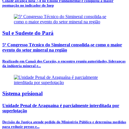
Cidade alcança nota 7,4 no Ensino Fundamental e conquista a maior
pontuação no indicador do Inep
Sul e Sudeste do Pará
5º Congresso Técnico do Simineral consolida-se como o maior
evento do setor mineral na região
Realizado em Canaã dos Carajás, o encontro reuniu autoridades, lideranças
da indústria mineral e...
Sistema prisional
Unidade Penal de Araguaína é parcialmente interditada por
superlotação
Decisão da Justiça atende pedido do Ministério Público e determina medidas
para reduzir presos e...