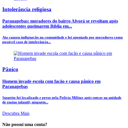
Intolerância religiosa
Parauapebas: moradores do bairro Alvorá se revoltam após
adolescentes queimarem Bíblia em...
Ato causou indignação na comunidade e foi apontado por moradores como
possível caso de intolerância...
Pânico
Homem invade escola com facão e causa pânico em
Parauapebas
Suspeito foi localizado e preso pela Polícia Militar após entrar na unidade
de ensino infantil; ninguém...
Descubra Mais
Não possui uma conta?