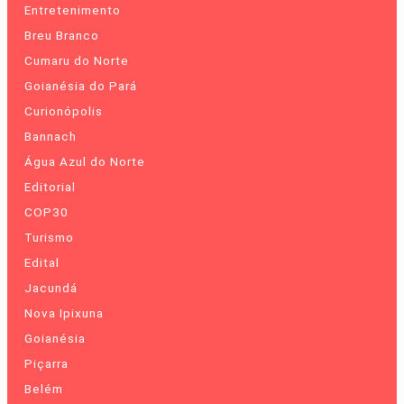
Entretenimento
Breu Branco
Cumaru do Norte
Goianésia do Pará
Curionópolis
Bannach
Água Azul do Norte
Editorial
COP30
Turismo
Edital
Jacundá
Nova Ipixuna
Goianésia
Piçarra
Belém