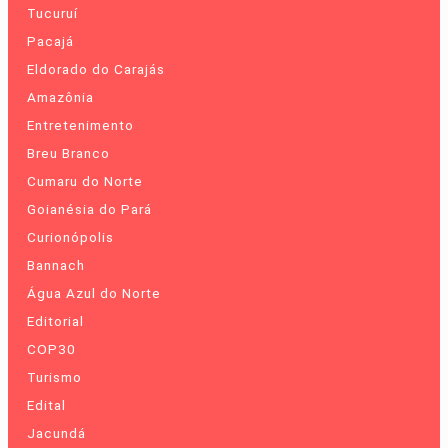
Tucuruí
Pacajá
Eldorado do Carajás
Amazônia
Entretenimento
Breu Branco
Cumaru do Norte
Goianésia do Pará
Curionópolis
Bannach
Água Azul do Norte
Editorial
COP30
Turismo
Edital
Jacundá