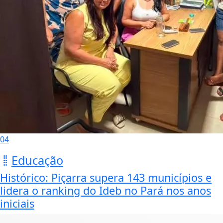
04
Educação
Histórico: Piçarra supera 143 municípios e
lidera o ranking do Ideb no Pará nos anos
iniciais