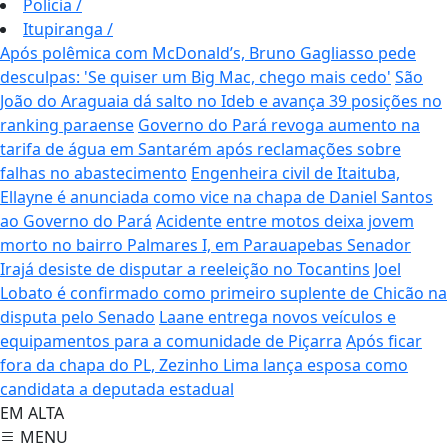
Polícia
/
Itupiranga
/
Após polêmica com McDonald’s, Bruno Gagliasso pede
desculpas: 'Se quiser um Big Mac, chego mais cedo'
São
João do Araguaia dá salto no Ideb e avança 39 posições no
ranking paraense
Governo do Pará revoga aumento na
tarifa de água em Santarém após reclamações sobre
falhas no abastecimento
Engenheira civil de Itaituba,
Ellayne é anunciada como vice na chapa de Daniel Santos
ao Governo do Pará
Acidente entre motos deixa jovem
morto no bairro Palmares I, em Parauapebas
Senador
Irajá desiste de disputar a reeleição no Tocantins
Joel
Lobato é confirmado como primeiro suplente de Chicão na
disputa pelo Senado
Laane entrega novos veículos e
equipamentos para a comunidade de Piçarra
Após ficar
fora da chapa do PL, Zezinho Lima lança esposa como
candidata a deputada estadual
EM ALTA
MENU