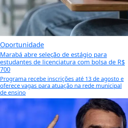
Oportunidade
Marabá abre seleção de estágio para
estudantes de licenciatura com bolsa de R$
700
Programa recebe inscrições até 13 de agosto e
oferece vagas para atuação na rede municipal
de ensino