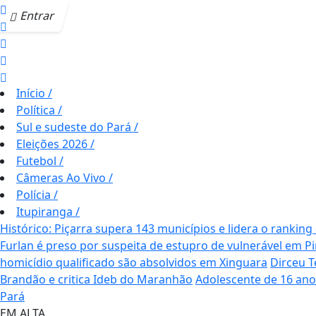
Entrar
Início
/
Política
/
Sul e sudeste do Pará
/
Eleições 2026
/
Futebol
/
Câmeras Ao Vivo
/
Polícia
/
Itupiranga
/
Histórico: Piçarra supera 143 municípios e lidera o ranking
Furlan é preso por suspeita de estupro de vulnerável em
homicídio qualificado são absolvidos em Xinguara
Dirceu T
Brandão e critica Ideb do Maranhão
Adolescente de 16 ano
Pará
EM ALTA