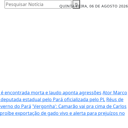
Pesquisar Notícia
QUINTA-FEIRA, 06 DE AGOSTO 2026
s é encontrada morta e laudo aponta agressões
Ator Marco
 deputada estadual pelo Pará oficializada pelo PL
Réus de
overno do Pará
'Vergonha': Camarão vai pra cima de Carlos
e proíbe exportação de gado vivo e alerta para prejuízos no