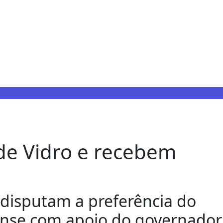
de Vidro e recebem
 disputam a preferência do
aense com apoio do governador