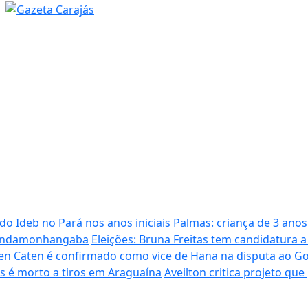
 do Ideb no Pará nos anos iniciais
Palmas: criança de 3 ano
 Pindamonhangaba
Eleições: Bruna Freitas tem candidatura a
en Caten é confirmado como vice de Hana na disputa ao G
s é morto a tiros em Araguaína
Aveilton critica projeto qu