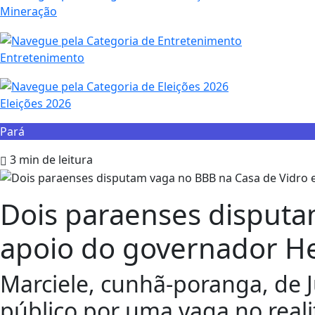
Mineração
Entretenimento
Eleições 2026
Pará
3 min de leitura
Dois paraenses disputa
apoio do governador H
Marciele, cunhã-poranga, de J
público por uma vaga no real