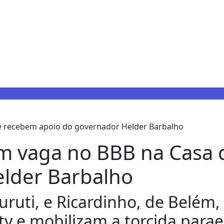
m vaga no BBB na Casa 
elder Barbalho
uruti, e Ricardinho, de Belém,
ity e mobilizam a torcida par