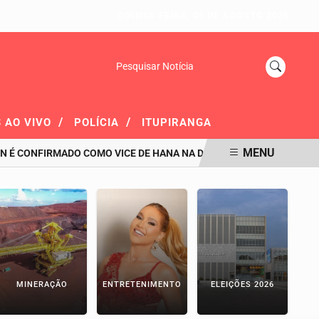
QUINTA-FEIRA, 06 DE AGOSTO 2026
Pesquisar Notícia
/
/
 AO VIVO
POLÍCIA
ITUPIRANGA
MENU
ONFIRMADO COMO VICE DE HANA NA DISPUTA AO GOVERNO DO PARÁ
MINERAÇÃO
ENTRETENIMENTO
ELEIÇÕES 2026