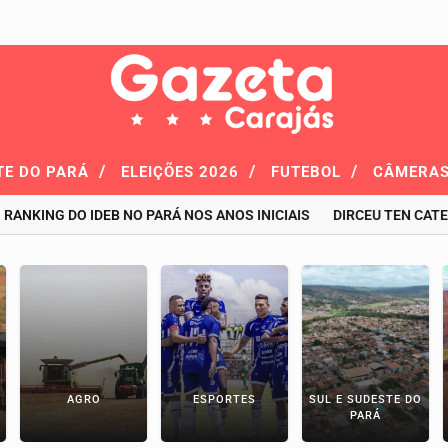
/
/
/
TE DO PARÁ
ELEIÇÕES 2026
FUTEBOL
CÂMERAS
NG DO IDEB NO PARÁ NOS ANOS INICIAIS
DIRCEU TEN CATEN É C
AGRO
ESPORTES
SUL E SUDESTE DO
PARÁ