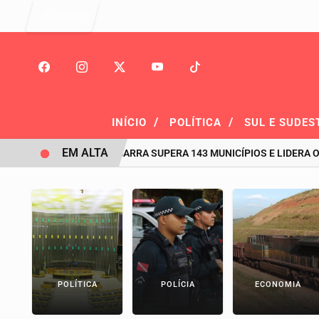
Entrar
/
/
INÍCIO
POLÍTICA
SUL E SUDES
EM ALTA
HISTÓRICO: PIÇARRA SUPERA 143 MUNICÍPIOS E LIDERA O RANKI
POLÍTICA
POLÍCIA
ECONOMIA