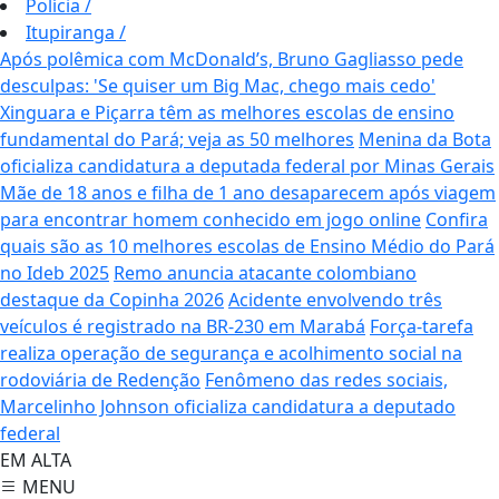
Polícia
/
Itupiranga
/
Após polêmica com McDonald’s, Bruno Gagliasso pede
desculpas: 'Se quiser um Big Mac, chego mais cedo'
Xinguara e Piçarra têm as melhores escolas de ensino
fundamental do Pará; veja as 50 melhores
Menina da Bota
oficializa candidatura a deputada federal por Minas Gerais
Mãe de 18 anos e filha de 1 ano desaparecem após viagem
para encontrar homem conhecido em jogo online
Confira
quais são as 10 melhores escolas de Ensino Médio do Pará
no Ideb 2025
Remo anuncia atacante colombiano
destaque da Copinha 2026
Acidente envolvendo três
veículos é registrado na BR-230 em Marabá
Força-tarefa
realiza operação de segurança e acolhimento social na
rodoviária de Redenção
Fenômeno das redes sociais,
Marcelinho Johnson oficializa candidatura a deputado
federal
EM ALTA
MENU