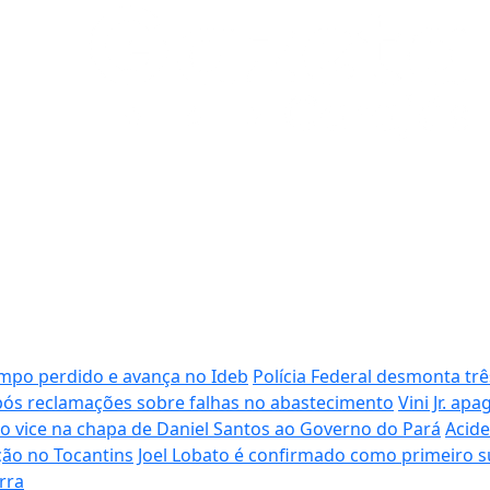
mpo perdido e avança no Ideb
Polícia Federal desmonta trê
pós reclamações sobre falhas no abastecimento
Vini Jr. ap
omo vice na chapa de Daniel Santos ao Governo do Pará
Acide
ição no Tocantins
Joel Lobato é confirmado como primeiro s
rra