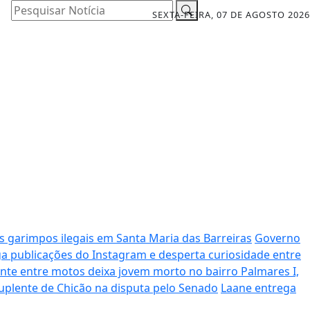
Pesquisar Notícia
SEXTA-FEIRA, 07 DE AGOSTO 2026
s garimpos ilegais em Santa Maria das Barreiras
Governo
aga publicações do Instagram e desperta curiosidade entre
nte entre motos deixa jovem morto no bairro Palmares I,
uplente de Chicão na disputa pelo Senado
Laane entrega