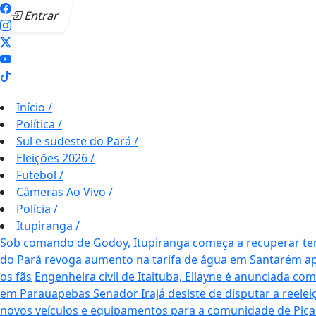
Entrar
Início
/
Política
/
Sul e sudeste do Pará
/
Eleições 2026
/
Futebol
/
Câmeras Ao Vivo
/
Polícia
/
Itupiranga
/
Sob comando de Godoy, Itupiranga começa a recuperar te
do Pará revoga aumento na tarifa de água em Santarém a
os fãs
Engenheira civil de Itaituba, Ellayne é anunciada c
em Parauapebas
Senador Irajá desiste de disputar a reele
novos veículos e equipamentos para a comunidade de Piça