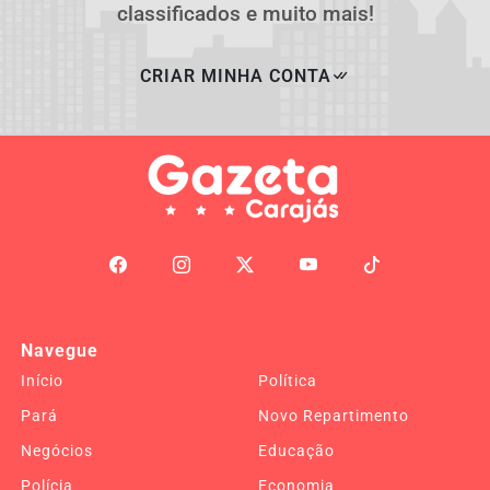
classificados e muito mais!
CRIAR MINHA CONTA
Navegue
Início
Política
Pará
Novo Repartimento
Negócios
Educação
Polícia
Economia