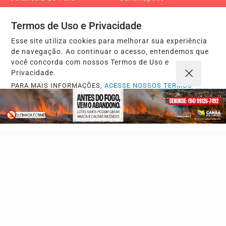
Bannach
Água Azul do Norte
Termos de Uso e Privacidade
Editorial
COP30
Esse site utiliza cookies para melhorar sua experiência
Turismo
Edital
de navegação. Ao continuar o acesso, entendemos que
você concorda com nossos Termos de Uso e
Jacundá
Nova Ipixuna
Privacidade.
Goianésia
Piçarra
PARA MAIS INFORMAÇÕES,
ACESSE NOSSOS TERMOS
Belém
Tocantins
CLICANDO AQUI
Araguaína
Palmas
PROSSEGUIR
Xambioá
Retrospectiva 2025
Pará, Tocantins e
Maranhão
Maranhão
Altamira
Pau D’Arco
Famosos
Eleições 2026
Copa do Mundo 2026
Canaã Gastronomia 2026
Reportagem especial
Sobre