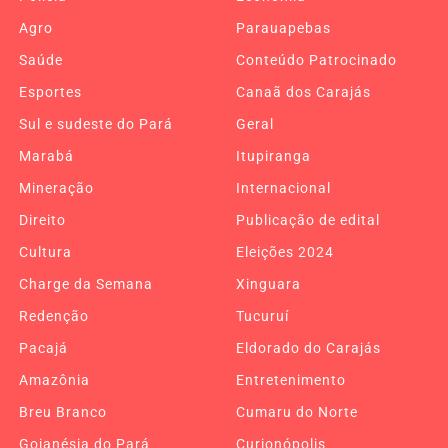
Agro
Parauapebas
Saúde
Conteúdo Patrocinado
Esportes
Canaã dos Carajás
Sul e sudeste do Pará
Geral
Marabá
Itupiranga
Mineração
Internacional
Direito
Publicação de edital
Cultura
Eleições 2024
Charge da Semana
Xinguara
Redenção
Tucuruí
Pacajá
Eldorado do Carajás
Amazônia
Entretenimento
Breu Branco
Cumaru do Norte
Goianésia do Pará
Curionópolis