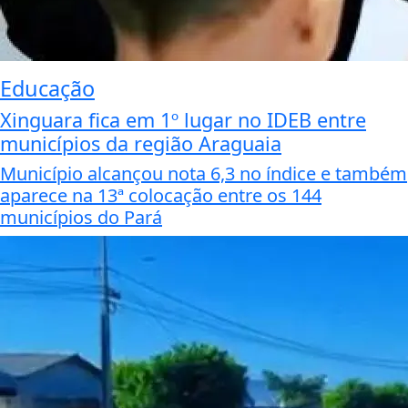
Educação
Xinguara fica em 1º lugar no IDEB entre
municípios da região Araguaia
Município alcançou nota 6,3 no índice e também
aparece na 13ª colocação entre os 144
municípios do Pará