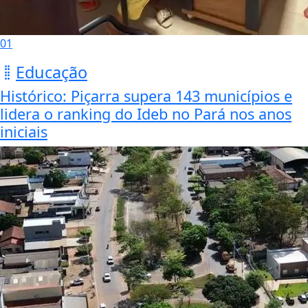
01
Educação
Histórico: Piçarra supera 143 municípios e
lidera o ranking do Ideb no Pará nos anos
iniciais