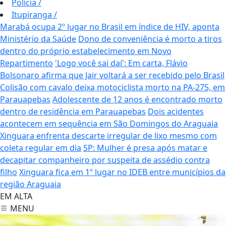
Polícia
/
Itupiranga
/
Marabá ocupa 2º lugar no Brasil em índice de HIV, aponta
Ministério da Saúde
Dono de conveniência é morto a tiros
dentro do próprio estabelecimento em Novo
Repartimento
'Logo você sai daí': Em carta, Flávio
Bolsonaro afirma que Jair voltará a ser recebido pelo Brasil
Colisão com cavalo deixa motociclista morto na PA-275, em
Parauapebas
Adolescente de 12 anos é encontrado morto
dentro de residência em Parauapebas
Dois acidentes
acontecem em sequência em São Domingos do Araguaia
Xinguara enfrenta descarte irregular de lixo mesmo com
coleta regular em dia
SP: Mulher é presa após matar e
decapitar companheiro por suspeita de assédio contra
filho
Xinguara fica em 1º lugar no IDEB entre municípios da
região Araguaia
EM ALTA
MENU