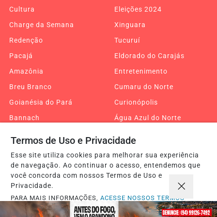
Cultura
Eleições 2024
Charge da Semana
Xinguara
Redenção
Tucuruí
Pacajá
Eldorado do Carajás
Amazônia
Entretenimento
Breu Branco
Cumaru do Norte
Goianésia do Pará
Curionópolis
Bannach
Água Azul do Norte
Editorial
COP30
Termos de Uso e Privacidade
Turismo
Edital
Esse site utiliza cookies para melhorar sua experiência
Jacundá
Nova Ipixuna
de navegação. Ao continuar o acesso, entendemos que
você concorda com nossos Termos de Uso e
Goianésia
Piçarra
Privacidade.
Belém
Tocantins
PARA MAIS INFORMAÇÕES,
ACESSE NOSSOS TERMOS
CLICANDO AQUI
Araguaína
Palmas