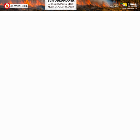
PROSSEGUIR
Xambioá
Retrospectiva 2025
Pará, Tocantins e
Maranhão
Maranhão
Altamira
Pau D’Arco
Famosos
Eleições 2026
Copa do Mundo 2026
Canaã Gastronomia 2026
Reportagem especial
Sobre
FAQ
Contato
Pesquisar Notícia
Painel do Leitor
Gazeta Carajás - Todos os direitos reservados