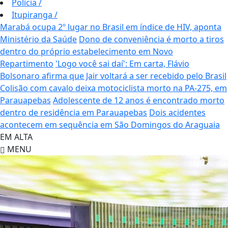
Polícia
/
Itupiranga
/
Marabá ocupa 2º lugar no Brasil em índice de HIV, aponta
Ministério da Saúde
Dono de conveniência é morto a tiros
dentro do próprio estabelecimento em Novo
Repartimento
'Logo você sai daí': Em carta, Flávio
Bolsonaro afirma que Jair voltará a ser recebido pelo Brasil
Colisão com cavalo deixa motociclista morto na PA-275, em
Parauapebas
Adolescente de 12 anos é encontrado morto
dentro de residência em Parauapebas
Dois acidentes
acontecem em sequência em São Domingos do Araguaia
EM ALTA
MENU