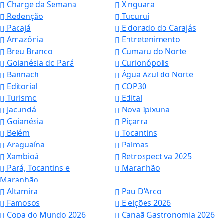
Charge da Semana
Xinguara
Redenção
Tucuruí
Pacajá
Eldorado do Carajás
Amazônia
Entretenimento
Breu Branco
Cumaru do Norte
Goianésia do Pará
Curionópolis
Bannach
Água Azul do Norte
Editorial
COP30
Turismo
Edital
Jacundá
Nova Ipixuna
Goianésia
Piçarra
Belém
Tocantins
Araguaína
Palmas
Xambioá
Retrospectiva 2025
Pará, Tocantins e
Maranhão
Maranhão
Altamira
Pau D’Arco
Famosos
Eleições 2026
Copa do Mundo 2026
Canaã Gastronomia 2026