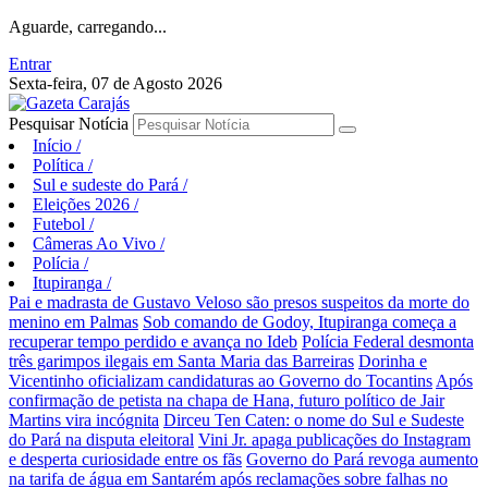
Aguarde, carregando...
Entrar
Sexta-feira, 07 de Agosto 2026
Pesquisar Notícia
Início
/
Política
/
Sul e sudeste do Pará
/
Eleições 2026
/
Futebol
/
Câmeras Ao Vivo
/
Polícia
/
Itupiranga
/
Pai e madrasta de Gustavo Veloso são presos suspeitos da morte do
menino em Palmas
Sob comando de Godoy, Itupiranga começa a
recuperar tempo perdido e avança no Ideb
Polícia Federal desmonta
três garimpos ilegais em Santa Maria das Barreiras
Dorinha e
Vicentinho oficializam candidaturas ao Governo do Tocantins
Após
confirmação de petista na chapa de Hana, futuro político de Jair
Martins vira incógnita
Dirceu Ten Caten: o nome do Sul e Sudeste
do Pará na disputa eleitoral
Vini Jr. apaga publicações do Instagram
e desperta curiosidade entre os fãs
Governo do Pará revoga aumento
na tarifa de água em Santarém após reclamações sobre falhas no