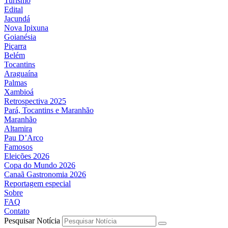
Turismo
Edital
Jacundá
Nova Ipixuna
Goianésia
Piçarra
Belém
Tocantins
Araguaína
Palmas
Xambioá
Retrospectiva 2025
Pará, Tocantins e Maranhão
Maranhão
Altamira
Pau D’Arco
Famosos
Eleições 2026
Copa do Mundo 2026
Canaã Gastronomia 2026
Reportagem especial
Sobre
FAQ
Contato
Pesquisar Notícia