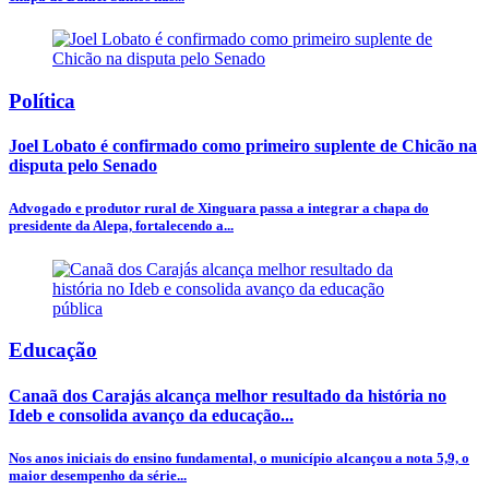
Política
Joel Lobato é confirmado como primeiro suplente de Chicão na
disputa pelo Senado
Advogado e produtor rural de Xinguara passa a integrar a chapa do
presidente da Alepa, fortalecendo a...
Educação
Canaã dos Carajás alcança melhor resultado da história no
Ideb e consolida avanço da educação...
Nos anos iniciais do ensino fundamental, o município alcançou a nota 5,9, o
maior desempenho da série...