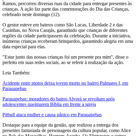
Ramos, percorreu diversas ruas da cidade para entregar presentes às
crianças. A ação faz parte das comemorações do Dia das Crianças,
celebrado neste domingo (12).
O gestor esteve em bairros como São Lucas, Liberdade 2 e das
Casinhas, no Nova Carajás, garantindo que crianças de diferentes
regiões da cidade participassem da celebração. Durante a iniciativa,
inúmeras crianças receberam brinquedos, garantindo alegria em uma
data especial para elas.
"Estar junto das nossas crianças foi um presente pra mim", disse o
prefeito em suas redes sociais, ao se referir à realização da ação.
Leia Também:
Acidente entre motos deixa jovem morto no bairro Palmares I, em
Parauapebas
Parauapebas: moradores do bairro Alvorá se revoltam após
adolescentes queimarem Bíblia em frente a igreja
Pitbull ataca mulher e causa pânico em Parauapebas
Destaque para a equipe da gestão, que realizou a entrega dos
presentes fantasiada de personagens da cultura popular, como Alice
no País das Maravilhas, Homem-Aranha, Os Flintstones e outros,