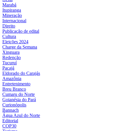
Marabá
Itupiranga
Mineração
Internacional
Direito
Publicação de edital
Cultura
Eleições 2024
Charge da Semana
Xinguara
Redenção
Tucuruí
Pacajá
Eldorado do Carajás
Amazônia
Entretenimento
Breu Branco
Cumaru do Norte
Goianésia do Pará
Curionópolis
Bannach
Água Azul do Norte
Editorial
COP30