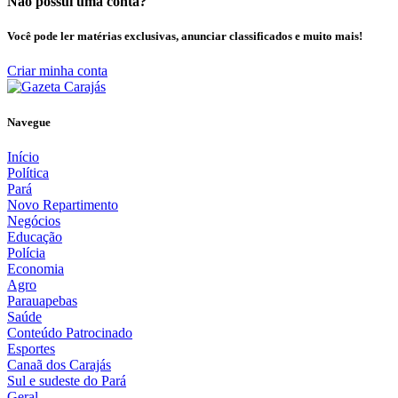
Não possui uma conta?
Você pode ler matérias exclusivas, anunciar classificados e muito mais!
Criar minha conta
Navegue
Início
Política
Pará
Novo Repartimento
Negócios
Educação
Polícia
Economia
Agro
Parauapebas
Saúde
Conteúdo Patrocinado
Esportes
Canaã dos Carajás
Sul e sudeste do Pará
Geral