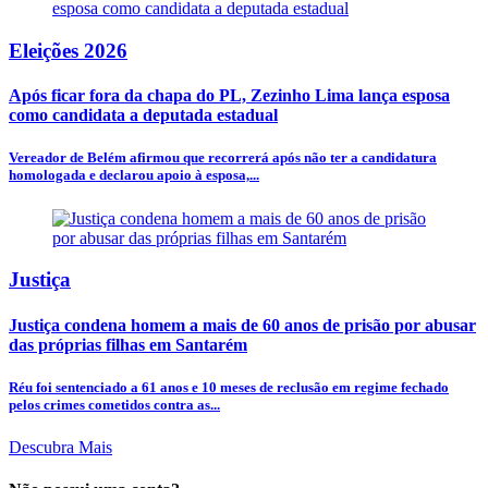
Eleições 2026
Após ficar fora da chapa do PL, Zezinho Lima lança esposa
como candidata a deputada estadual
Vereador de Belém afirmou que recorrerá após não ter a candidatura
homologada e declarou apoio à esposa,...
Justiça
Justiça condena homem a mais de 60 anos de prisão por abusar
das próprias filhas em Santarém
Réu foi sentenciado a 61 anos e 10 meses de reclusão em regime fechado
pelos crimes cometidos contra as...
Descubra Mais