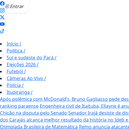
Entrar
Início
/
Política
/
Sul e sudeste do Pará
/
Eleições 2026
/
Futebol
/
Câmeras Ao Vivo
/
Polícia
/
Itupiranga
/
Após polêmica com McDonald’s, Bruno Gagliasso pede desc
ranking paraense
Engenheira civil de Itaituba, Ellayne é 
Chicão na disputa pelo Senado
Senador Irajá desiste de di
dos Carajás alcança melhor resultado da história no Ideb 
Olimpíada Brasileira de Matemática
Remo anuncia atacant