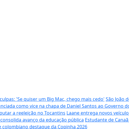
ulpas: 'Se quiser um Big Mac, chego mais cedo'
São João d
anunciada como vice na chapa de Daniel Santos ao Governo d
sputar a reeleição no Tocantins
Laane entrega novos veícul
e consolida avanço da educação pública
Estudante de Canaã 
e colombiano destaque da Copinha 2026