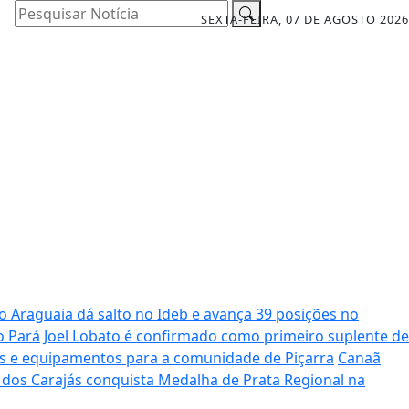
Pesquisar Notícia
SEXTA-FEIRA, 07 DE AGOSTO 2026
o Araguaia dá salto no Ideb e avança 39 posições no
o Pará
Joel Lobato é confirmado como primeiro suplente de
os e equipamentos para a comunidade de Piçarra
Canaã
dos Carajás conquista Medalha de Prata Regional na