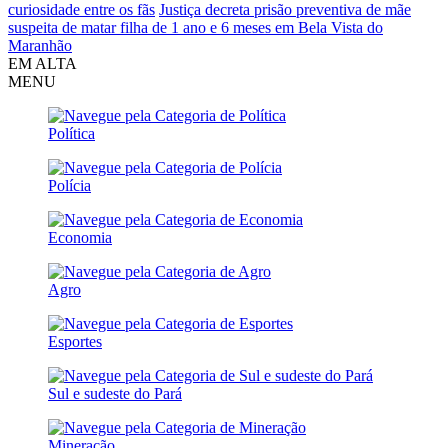
curiosidade entre os fãs
Justiça decreta prisão preventiva de mãe
suspeita de matar filha de 1 ano e 6 meses em Bela Vista do
Maranhão
EM ALTA
MENU
Política
Polícia
Economia
Agro
Esportes
Sul e sudeste do Pará
Mineração