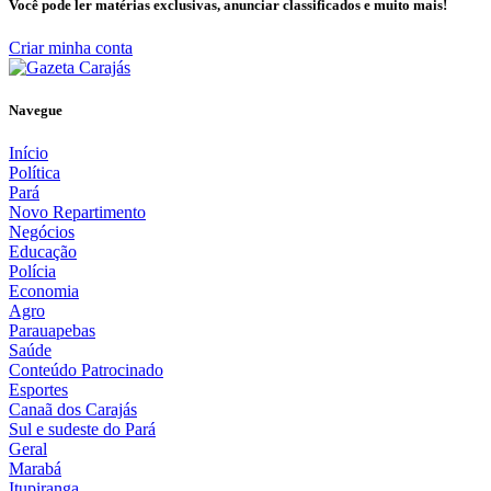
Você pode ler matérias exclusivas, anunciar classificados e muito mais!
Criar minha conta
Navegue
Início
Política
Pará
Novo Repartimento
Negócios
Educação
Polícia
Economia
Agro
Parauapebas
Saúde
Conteúdo Patrocinado
Esportes
Canaã dos Carajás
Sul e sudeste do Pará
Geral
Marabá
Itupiranga