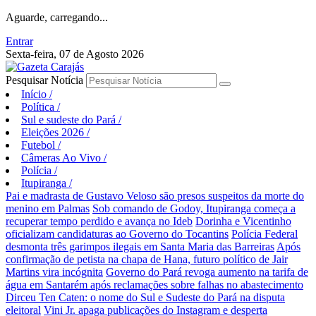
Aguarde, carregando...
Entrar
Sexta-feira, 07 de Agosto 2026
Pesquisar Notícia
Início
/
Política
/
Sul e sudeste do Pará
/
Eleições 2026
/
Futebol
/
Câmeras Ao Vivo
/
Polícia
/
Itupiranga
/
Pai e madrasta de Gustavo Veloso são presos suspeitos da morte do
menino em Palmas
Sob comando de Godoy, Itupiranga começa a
recuperar tempo perdido e avança no Ideb
Dorinha e Vicentinho
oficializam candidaturas ao Governo do Tocantins
Polícia Federal
desmonta três garimpos ilegais em Santa Maria das Barreiras
Após
confirmação de petista na chapa de Hana, futuro político de Jair
Martins vira incógnita
Governo do Pará revoga aumento na tarifa de
água em Santarém após reclamações sobre falhas no abastecimento
Dirceu Ten Caten: o nome do Sul e Sudeste do Pará na disputa
eleitoral
Vini Jr. apaga publicações do Instagram e desperta