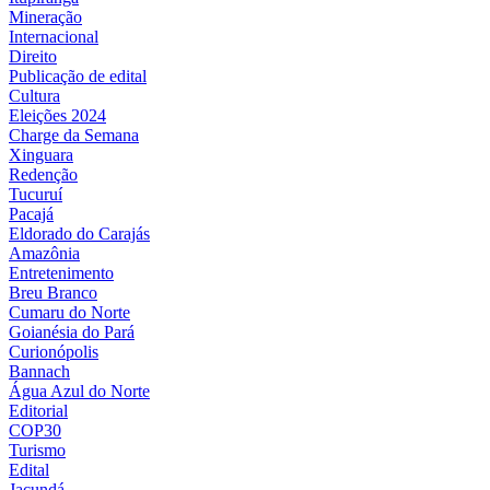
Mineração
Internacional
Direito
Publicação de edital
Cultura
Eleições 2024
Charge da Semana
Xinguara
Redenção
Tucuruí
Pacajá
Eldorado do Carajás
Amazônia
Entretenimento
Breu Branco
Cumaru do Norte
Goianésia do Pará
Curionópolis
Bannach
Água Azul do Norte
Editorial
COP30
Turismo
Edital
Jacundá