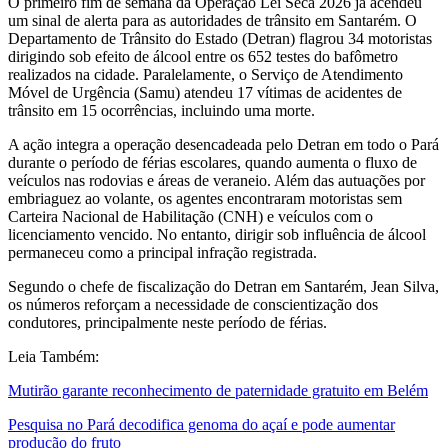
O primeiro fim de semana da Operação Lei Seca 2026 já acendeu
um sinal de alerta para as autoridades de trânsito em Santarém. O
Departamento de Trânsito do Estado (Detran) flagrou 34 motoristas
dirigindo sob efeito de álcool entre os 652 testes do bafômetro
realizados na cidade. Paralelamente, o Serviço de Atendimento
Móvel de Urgência (Samu) atendeu 17 vítimas de acidentes de
trânsito em 15 ocorrências, incluindo uma morte.
A ação integra a operação desencadeada pelo Detran em todo o Pará
durante o período de férias escolares, quando aumenta o fluxo de
veículos nas rodovias e áreas de veraneio. Além das autuações por
embriaguez ao volante, os agentes encontraram motoristas sem
Carteira Nacional de Habilitação (CNH) e veículos com o
licenciamento vencido. No entanto, dirigir sob influência de álcool
permaneceu como a principal infração registrada.
Segundo o chefe de fiscalização do Detran em Santarém, Jean Silva,
os números reforçam a necessidade de conscientização dos
condutores, principalmente neste período de férias.
Leia Também:
Mutirão garante reconhecimento de paternidade gratuito em Belém
Pesquisa no Pará decodifica genoma do açaí e pode aumentar
produção do fruto