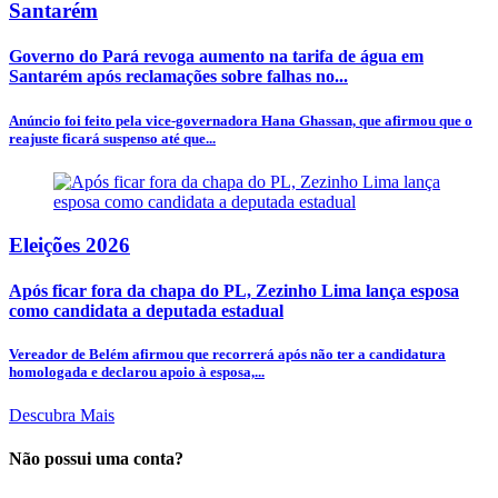
Santarém
Governo do Pará revoga aumento na tarifa de água em
Santarém após reclamações sobre falhas no...
Anúncio foi feito pela vice-governadora Hana Ghassan, que afirmou que o
reajuste ficará suspenso até que...
Eleições 2026
Após ficar fora da chapa do PL, Zezinho Lima lança esposa
como candidata a deputada estadual
Vereador de Belém afirmou que recorrerá após não ter a candidatura
homologada e declarou apoio à esposa,...
Descubra Mais
Não possui uma conta?