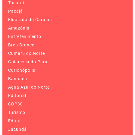
Tucuruí
Pacajá
Eldorado do Carajás
Amazônia
Entretenimento
Breu Branco
Cumaru do Norte
Goianésia do Pará
Curionópolis
Bannach
Água Azul do Norte
Editorial
COP30
Turismo
Edital
Jacundá