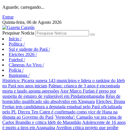
Aguarde, carregando...
Entrar
Quinta-feira, 06 de Agosto 2026
Pesquisar Notícia
Início
/
Política
/
Sul e sudeste do Pará
/
Eleições 2026
/
Futebol
/
Câmeras Ao Vivo
/
Polícia
/
Itupiranga
/
Histórico: Piçarra supera 143 municípios e lidera o ranking do Ideb
no Pará nos anos iniciais
Palmas: criança de 3 anos é encontrada
morta e laudo aponta agressões
Ator Marco Furlan é preso por
suspeita de estupro de vulnerável em Pindamonhangaba
Réus de
homicídio qualificado são absolvidos em Xinguara
Eleições: Bruna
Freitas tem candidatura a deputada estadual pelo Pará oficializada
pelo PL
Dirceu Ten Caten é confirmado como vice de Hana na
disputa ao Governo do Pará
'Vergonha': Camarão vai pra cima de
Carlos Brandão e critica Ideb do Maranhão
Adolescente de 16 anos
é morto a tiros em Araguaína
Aveilton critica projeto que proíbe