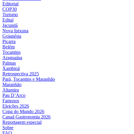
Editorial
COP30
Turismo
Edital
Jacundá
Nova Ipixuna
Goianésia
Piçarra
Belém
Tocantins
Araguaína
Palmas
Xambioá
Retrospectiva 2025
Pará, Tocantins e Maranhão
Maranhão
Altamira
Pau D’Arco
Famosos
Eleições 2026
Copa do Mundo 2026
Canaã Gastronomia 2026
Reportagem especial
Sobre
FAQ