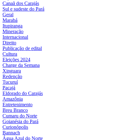
Canaã dos Carajás
Sul e sudeste do Pará
Geral
Marabá
Itupiranga
Mineração
Internacional
Direito
Publicação de edital
Cultura
Eleições 2024
Charge da Semana
Xinguara
Redenção
Tucuruí
Pacajá
Eldorado do Carajás
Amazônia
Entretenimento
Breu Branco
Cumaru do Norte
Goianésia do Pará
Curionópolis
Bannach
Água Azul do Norte