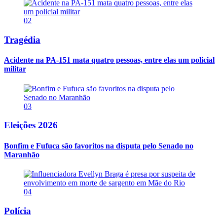
02
Tragédia
Acidente na PA-151 mata quatro pessoas, entre elas um policial
militar
03
Eleições 2026
Bonfim e Fufuca são favoritos na disputa pelo Senado no
Maranhão
04
Polícia