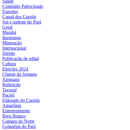
Saúde
Conteúdo Patrocinado
Esportes
Canaã dos Carajás
Sul e sudeste do Pará
Geral
Marabá
Itupiranga
Mineração
Internacional
Direito
Publicação de edital
Cultura
Eleições 2024
Charge da Semana
Xinguara
Redenção
Tucuruí
Pacajá
Eldorado do Carajás
Amazônia
Entretenimento
Breu Branco
Cumaru do Norte
Goianésia do Pará