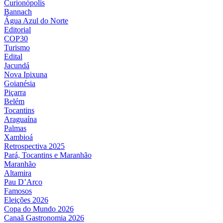
Curionópolis
Bannach
Água Azul do Norte
Editorial
COP30
Turismo
Edital
Jacundá
Nova Ipixuna
Goianésia
Piçarra
Belém
Tocantins
Araguaína
Palmas
Xambioá
Retrospectiva 2025
Pará, Tocantins e Maranhão
Maranhão
Altamira
Pau D’Arco
Famosos
Eleições 2026
Copa do Mundo 2026
Canaã Gastronomia 2026