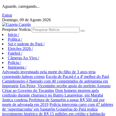
Aguarde, carregando...
Entrar
Domingo, 09 de Agosto 2026
Pesquisar Notícia
Início
/
Política
/
Sul e sudeste do Pará
/
Eleições 2026
/
Futebol
/
Câmeras Ao Vivo
/
Polícia
/
Itupiranga
/
Advogado investigado pela morte do filho de 3 anos teria
conseguido habeas corpus
Escola de Pacajá é a 4ª melhor do Pará
Caminhoneiro é flagrado com 40 comprimidos de anfetamina em
Imperatriz
Em Peixe, Vicentinho recebe apoio do prefeito Augusto
Cézar ao Governo do Tocantins
Dois homens morrem após
confusão durante churrasco no Bairro Laranjeiras, em Marabá
Justiça condena Prefeitura de Santarém a pagar R$ 500 mil por
morte de advogada em 2019
Polícia intercepta carro com 47 tabletes
de ‘supermaconha’ em Santarém
Goianésia do Pará realiza
investimento histórico de R$ 15 milhões em crédito e habitação