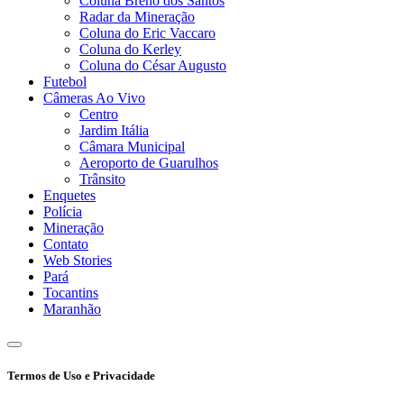
Coluna Breno dos Santos
Radar da Mineração
Coluna do Eric Vaccaro
Coluna do Kerley
Coluna do César Augusto
Futebol
Câmeras Ao Vivo
Centro
Jardim Itália
Câmara Municipal
Aeroporto de Guarulhos
Trânsito
Enquetes
Polícia
Mineração
Contato
Web Stories
Pará
Tocantins
Maranhão
Termos de Uso e Privacidade