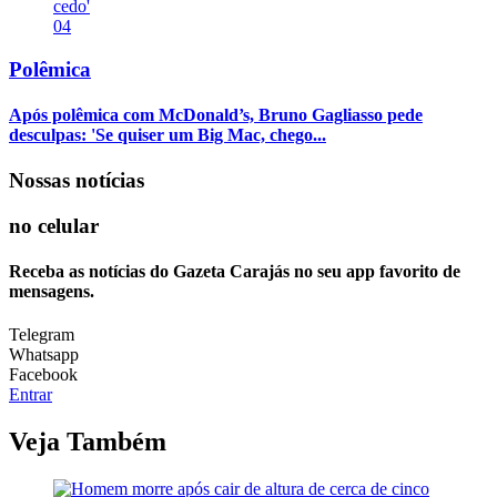
04
Polêmica
Após polêmica com McDonald’s, Bruno Gagliasso pede
desculpas: 'Se quiser um Big Mac, chego...
Nossas notícias
no celular
Receba as notícias do Gazeta Carajás no seu app favorito de
mensagens.
Telegram
Whatsapp
Facebook
Entrar
Veja Também