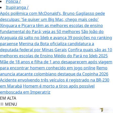
Polícia
/
Itupiranga
/
Após polêmica com McDonald’s, Bruno Gagliasso pede
desculpas: 'Se quiser um Big Mac, chego mais cedo'
Xinguara e Piçarra têm as melhores escolas de ensino
fundamental do Pará; veja as 50 melhores
São João do
Araguaia dá salto no Ideb e avança 39 posições no ranking
paraense
Menina da Bota oficializa candidatura a
deputada federal por Minas Gerais
Confira quais são as 10
melhores escolas de Ensino Médio do Pará no Ideb 2025
Mãe de 18 anos e filha de 1 ano desaparecem após viagem
para encontrar homem conhecido em jogo online
Remo
anuncia atacante colombiano destaque da Copinha 2026
Acidente envolvendo três veículos é registrado na BR-230
em Marabá
Homem é morto a tiros após possível
emboscada em Imperatriz
EM ALTA
MENU