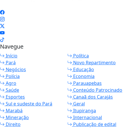
Navegue
Início
Política
Pará
Novo Repartimento
Negócios
Educação
Polícia
Economia
Agro
Parauapebas
Saúde
Conteúdo Patrocinado
Esportes
Canaã dos Carajás
Sul e sudeste do Pará
Geral
Marabá
Itupiranga
Mineração
Internacional
Direito
Publicação de edital