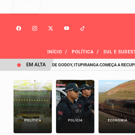
Entrar
/
/
INÍCIO
POLÍTICA
SUL E SUDES
EM ALTA
SOB COMANDO DE GODOY, ITUPIRANGA COMEÇA A RECUPERAR TE
POLÍTICA
POLÍCIA
ECONOMIA