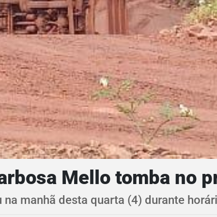
arbosa Mello tomba no p
 manhã desta quarta (4) durante horário