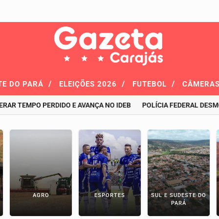
/
/
/
TE DO PARÁ
ELEIÇÕES 2026
FUTEBOL
CÂMERAS
MPO PERDIDO E AVANÇA NO IDEB
POLÍCIA FEDERAL DESMONTA T
AGRO
ESPORTES
SUL E SUDESTE DO
PARÁ